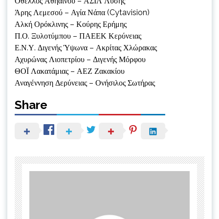
Οθέλλος Αθηαίνου – ΑΣΙΛ Λύσης
Άρης Λεμεσού – Αγία Νάπα (Cytavision)
Αλκή Ορόκλινης – Κούρης Ερήμης
Π.Ο. Ξυλοτύμπου – ΠΑΕΕΚ Κερύνειας
Ε.Ν.Υ. Διγενής Ύψωνα – Ακρίτας Χλώρακας
Αχυρώνας Λιοπετρίου – Διγενής Μόρφου
ΘΟΪ Λακατάμιας – ΑΕΖ Ζακακίου
Αναγέννηση Δερύνειας – Ονήσιλος Σωτήρας
Share